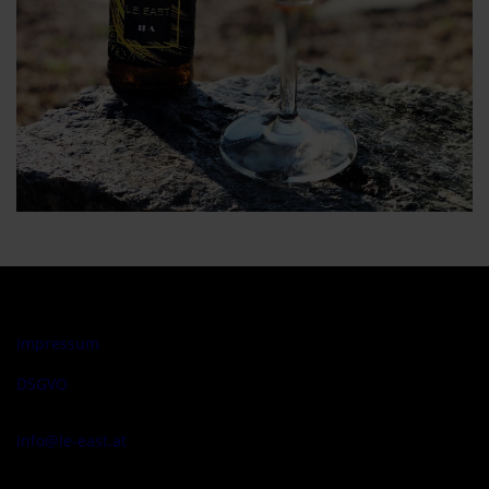
Impressum
DSGVO
info@le-east.at